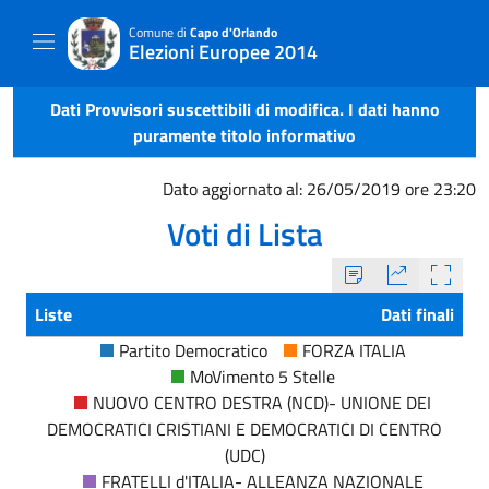
Comune di
Capo d'Orlando
Elezioni Europee 2014
Dati Provvisori suscettibili di modifica. I dati hanno
puramente titolo informativo
Dato aggiornato al: 26/05/2019 ore 23:20
Voti di Lista
Liste
Dati finali
Partito Democratico
FORZA ITALIA
MoVimento 5 Stelle
NUOVO CENTRO DESTRA (NCD)- UNIONE DEI
DEMOCRATICI CRISTIANI E DEMOCRATICI DI CENTRO
(UDC)
FRATELLI d'ITALIA- ALLEANZA NAZIONALE